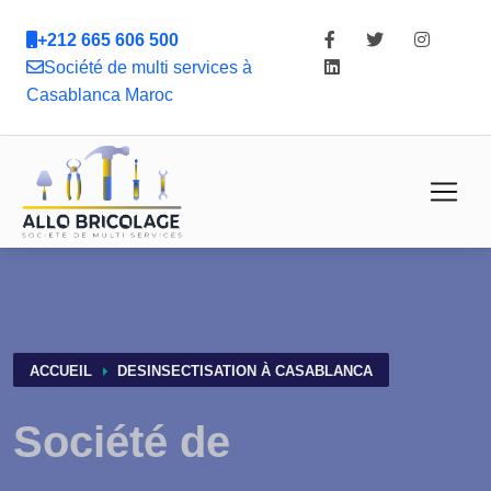
+212 665 606 500
Société de multi services à
Casablanca Maroc
ACCUEIL
DESINSECTISATION À CASABLANCA
Société de